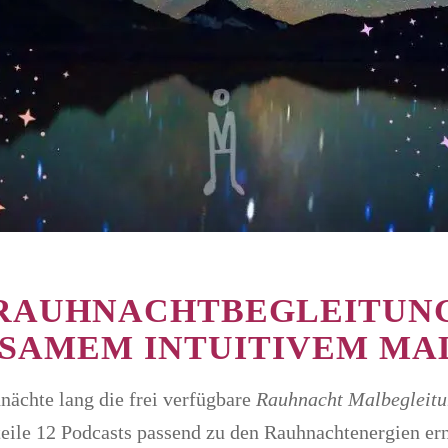
RAUHNACHTBEGLEITUN
LSAMEM INTUITIVEM MAL
nächte lang die frei verfügbare
Rauhnacht Malbegleit
teile 12 Podcasts passend zu den Rauhnachtenergien er