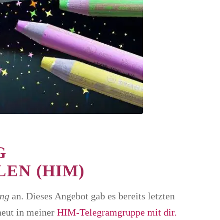
G
EN (HIM)
ung
an. Dieses Angebot gab es bereits letzten
neut in meiner
HIM-Telegramgruppe mit dir.