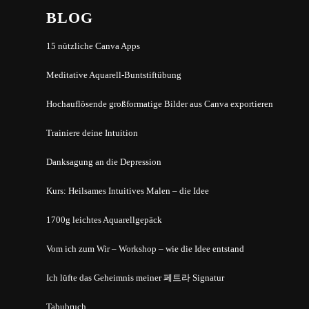
BLOG
15 nützliche Canva Apps
Meditative Aquarell-Buntstiftübung
Hochauflösende großformatige Bilder aus Canva exportieren
Trainiere deine Intuition
Danksagung an die Depression
Kurs: Heilsames Intuitives Malen – die Idee
1700g leichtes Aquarellgepäck
Vom ich zum Wir – Workshop – wie die Idee entstand
Ich lüfte das Geheimnis meiner 페트라 Signatur
Tabubruch