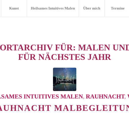
Kunst
Heilsames Intuitives Malen
Über mich
Termine
ORTARCHIV FÜR:
MALEN UN
FÜR NÄCHSTES JAHR
LSAMES INTUITIVES MALEN
,
RAUHNACHT
,
AUHNACHT MALBEGLEITU