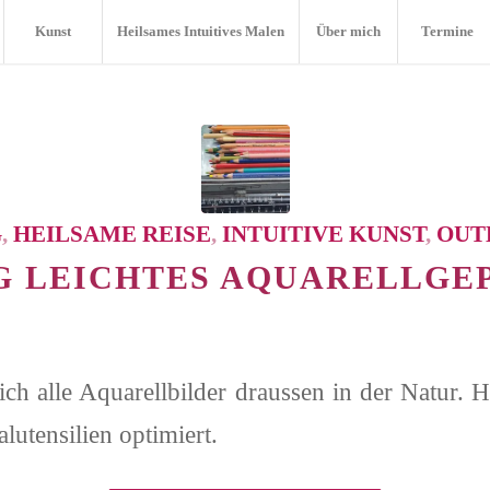
Kunst
Heilsames Intuitives Malen
Über mich
Termine
G
,
HEILSAME REISE
,
INTUITIVE KUNST
,
OUT
0G LEICHTES AQUARELLGE
ich alle Aquarellbilder draussen in der Natur. H
utensilien optimiert.